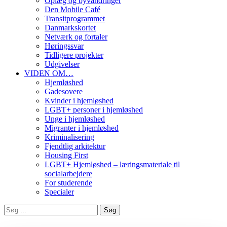
Oplæg og byvandringer
Den Mobile Café
Transitprogrammet
Danmarkskortet
Netværk og fortaler
Høringssvar
Tidligere projekter
Udgivelser
VIDEN OM…
Hjemløshed
Gadesovere
Kvinder i hjemløshed
LGBT+ personer i hjemløshed
Unge i hjemløshed
Migranter i hjemløshed
Kriminalisering
Fjendtlig arkitektur
Housing First
LGBT+ Hjemløshed – læringsmateriale til
socialarbejdere
For studerende
Specialer
Søg
efter: