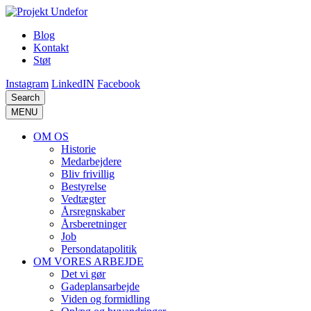
Blog
Kontakt
Støt
Instagram
LinkedIN
Facebook
Search
MENU
OM OS
Historie
Medarbejdere
Bliv frivillig
Bestyrelse
Vedtægter
Årsregnskaber
Årsberetninger
Job
Persondatapolitik
OM VORES ARBEJDE
Det vi gør
Gadeplansarbejde
Viden og formidling