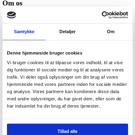
Om os
PROJEKT UDENFORS BESTYRELSE
Forperson
Samtykke
Detaljer
Om
Jens Elmelund
Administrerende direktør i KAB
Medlemmer
Denne hjemmeside bruger cookies
Birthe Povlsen
Medlem af Dansk Socialrådgiverforenings hovedbestyrelse og IFSW
Vi bruger cookies til at tilpasse vores indhold, til at vise
Executive Comittee
dig funktioner til sociale medier og til at analysere vores
trafik. Vi deler også oplysninger om din brug af vores
Charlotte Vange Løvstad
Lektor i socialt arbejde, Via University College
hjemmeside med vores partnere inden for sociale medier
og analyse. Vores partnere kan kombinere disse data
Lars Benjaminsen
Seniorforsker ved VIVE – Det Nationale Forsknings- og
med andre oplysninger, du har givet dem, eller som de
Analysecenter for Velfærd
har indsamlet fra din brug af deres tjenester.
Troels Boldt Rømer
Medicinstuderende, lægevikar og forsker i psykiatrien
Robin Aagaard Jæger
Tillad alle