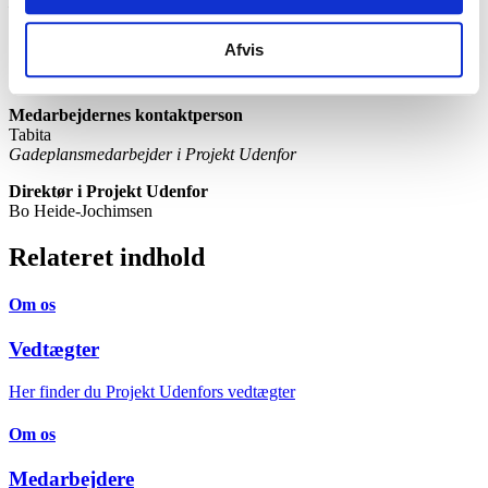
Lærerstuderende ved VIA University College
Morten Kjærum
Afvis
Jurist, tidligere direktør for Institut for Menneskerettigheder og
adjungeret professor ved Aalborg Universitet
Medarbejdernes kontaktperson
Tabita
Gadeplansmedarbejder i Projekt Udenfor
Direktør i Projekt Udenfor
Bo Heide-Jochimsen
Relateret indhold
Om os
Vedtægter
Her finder du Projekt Udenfors vedtægter
Om os
Medarbejdere