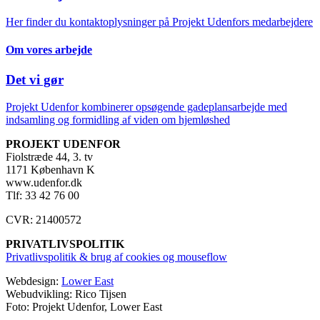
Her finder du kontaktoplysninger på Projekt Udenfors medarbejdere
Om vores arbejde
Det vi gør
Projekt Udenfor kombinerer opsøgende gadeplansarbejde med
indsamling og formidling af viden om hjemløshed
PROJEKT UDENFOR
Fiolstræde 44, 3. tv
1171 København K
www.udenfor.dk
Tlf: 33 42 76 00
CVR: 21400572
PRIVATLIVSPOLITIK
Privatlivspolitik & brug af cookies og mouseflow
Webdesign:
Lower East
Webudvikling: Rico Tijsen
Foto: Projekt Udenfor, Lower East