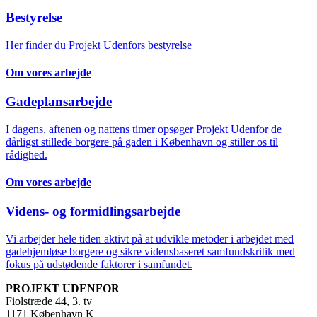
Bestyrelse
Her finder du Projekt Udenfors bestyrelse
Om vores arbejde
Gadeplansarbejde
I dagens, aftenen og nattens timer opsøger Projekt Udenfor de
dårligst stillede borgere på gaden i København og stiller os til
rådighed.
Om vores arbejde
Videns- og formidlingsarbejde
Vi arbejder hele tiden aktivt på at udvikle metoder i arbejdet med
gadehjemløse borgere og sikre vidensbaseret samfundskritik med
fokus på udstødende faktorer i samfundet.
PROJEKT UDENFOR
Fiolstræde 44, 3. tv
1171 København K