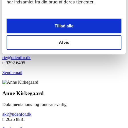
amt@udenfor.dk
har indsamlet fra din brug af deres tjenester.
t: 5360 0210
Send email
Tillad alle
Rikke Ertmann
Afvis
Økonomi- og administrativ medarbejder
rie@udenfor.dk
t: 9292 6495
Send email
Anne Kirkegaard
Dokumentations- og fondsansvarlig
aki@udenfor.dk
t: 2625 8881