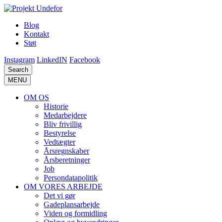
Blog
Kontakt
Støt
Instagram
LinkedIN
Facebook
Search
MENU
OM OS
Historie
Medarbejdere
Bliv frivillig
Bestyrelse
Vedtægter
Årsregnskaber
Årsberetninger
Job
Persondatapolitik
OM VORES ARBEJDE
Det vi gør
Gadeplansarbejde
Viden og formidling