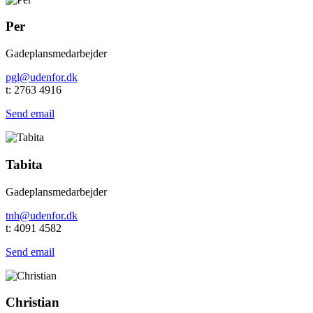
Per
Gadeplansmedarbejder
pgl@udenfor.dk
t: 2763 4916
Send email
Tabita
Gadeplansmedarbejder
tnh@udenfor.dk
t: 4091 4582
Send email
Christian