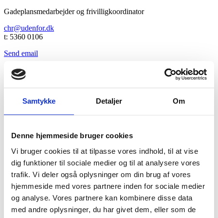
Gadeplansmedarbejder og frivilligkoordinator
chr@udenfor.dk
t: 5360 0106
Send email
Tobias
Samtykke
Detaljer
Om
Gadeplansmedarbejder
toto@udenfor.dk
t: 6155 7156
Denne hjemmeside bruger cookies
Send email
Vi bruger cookies til at tilpasse vores indhold, til at vise
dig funktioner til sociale medier og til at analysere vores
trafik. Vi deler også oplysninger om din brug af vores
Annette M. Tullberg
hjemmeside med vores partnere inden for sociale medier
og analyse. Vores partnere kan kombinere disse data
Administrations- og personaleansvarlig
med andre oplysninger, du har givet dem, eller som de