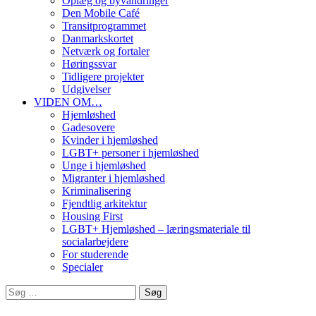
Oplæg og byvandringer
Den Mobile Café
Transitprogrammet
Danmarkskortet
Netværk og fortaler
Høringssvar
Tidligere projekter
Udgivelser
VIDEN OM…
Hjemløshed
Gadesovere
Kvinder i hjemløshed
LGBT+ personer i hjemløshed
Unge i hjemløshed
Migranter i hjemløshed
Kriminalisering
Fjendtlig arkitektur
Housing First
LGBT+ Hjemløshed – læringsmateriale til
socialarbejdere
For studerende
Specialer
Søg
efter: