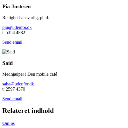
Pia Justesen
Rettighedsansvarlig, ph.d.
pju@udenfor.dk
t: 5354 4882
Send email
Said
Medhjælper i Den mobile café
saba@udenfor.dk
t: 2597 4370
Send email
Relateret indhold
Om os