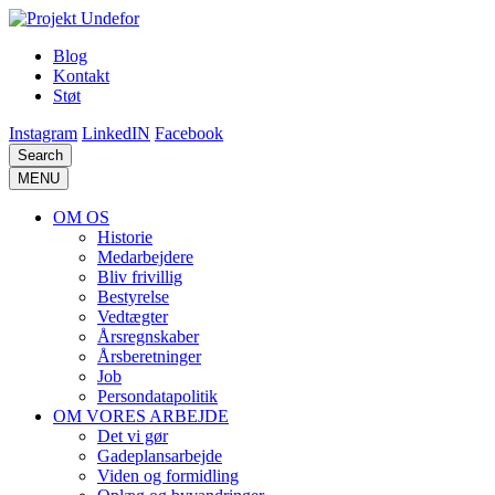
Blog
Kontakt
Støt
Instagram
LinkedIN
Facebook
Search
MENU
OM OS
Historie
Medarbejdere
Bliv frivillig
Bestyrelse
Vedtægter
Årsregnskaber
Årsberetninger
Job
Persondatapolitik
OM VORES ARBEJDE
Det vi gør
Gadeplansarbejde
Viden og formidling