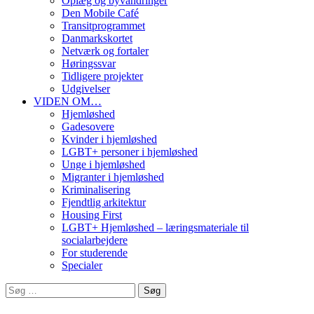
Oplæg og byvandringer
Den Mobile Café
Transitprogrammet
Danmarkskortet
Netværk og fortaler
Høringssvar
Tidligere projekter
Udgivelser
VIDEN OM…
Hjemløshed
Gadesovere
Kvinder i hjemløshed
LGBT+ personer i hjemløshed
Unge i hjemløshed
Migranter i hjemløshed
Kriminalisering
Fjendtlig arkitektur
Housing First
LGBT+ Hjemløshed – læringsmateriale til
socialarbejdere
For studerende
Specialer
Søg
efter: