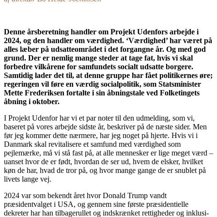
Denne årsberetning handler om Projekt Udenfors arbejde i
2024, og den handler om værdighed. ‘Værdighed’ har været på
alles læber på udsatteområdet i det forgangne år. Og med god
grund. Der er nemlig mange steder at tage fat, hvis vi skal
forbedre vilkårene for samfundets socialt udsatte borgere.
Samtidig lader det til, at denne gruppe har fået politikernes øre;
regeringen vil føre en værdig socialpolitik, som Statsminister
Mette Frederiksen fortalte i sin åbningstale ved Folketingets
åbning i oktober.
I Projekt Udenfor har vi et par noter til den udmelding, som vi,
baseret på vores arbejde sidste år, beskriver på de næste sider. Men
før jeg kommer dette nærmere, har jeg noget på hjerte. Hvis vi i
Danmark skal revitalisere et samfund med værdighed som
pejlemærke, må vi stå fast på, at alle mennesker er lige meget værd –
uanset hvor de er født, hvordan de ser ud, hvem de elsker, hvilket
køn de har, hvad de tror på, og hvor mange gange de er snublet på
livets lange vej.
2024 var som bekendt året hvor Donald Trump vandt
præsidentvalget i USA, og gennem sine første præsidentielle
dekreter har han tilbage­rullet og indskrænket rettigheder og inklusi­