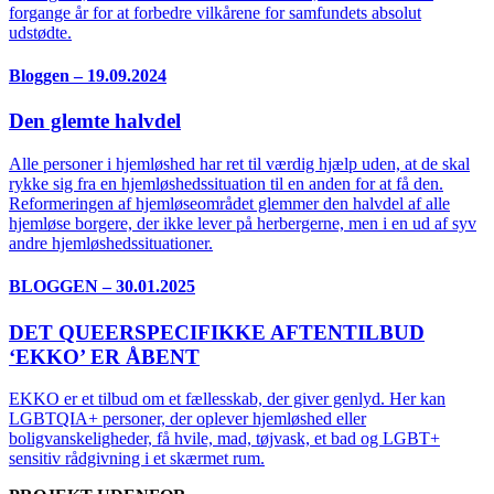
forgange år for at forbedre vilkårene for samfundets absolut
udstødte.
Bloggen – 19.09.2024
Den glemte halvdel
Alle personer i hjemløshed har ret til værdig hjælp uden, at de skal
rykke sig fra en hjemløshedssituation til en anden for at få den.
Reformeringen af hjemløseområdet glemmer den halvdel af alle
hjemløse borgere, der ikke lever på herbergerne, men i en ud af syv
andre hjemløshedssituationer.
BLOGGEN – 30.01.2025
DET QUEERSPECIFIKKE AFTENTILBUD
‘EKKO’ ER ÅBENT
EKKO er et tilbud om et fællesskab, der giver genlyd. Her kan
LGBTQIA+ personer, der oplever hjemløshed eller
boligvanskeligheder, få hvile, mad, tøjvask, et bad og LGBT+
sensitiv rådgivning i et skærmet rum.