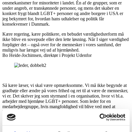
onsmekanismer for minoriteter i landet. Én af de grupper, som er
under angreb, er transkøn­nede personer, og mens det skaber en
konkret frygt blandt LGBT+ personer og andre borgere i USA er
jeg bekymret for, hvordan hans udta­lelser og politik får
konsekvenser i Danmark.
Kære regering, kære politikere, en bebudet værdighedsreform må
ikke blive en sovepude eller den lette løsning. Når I siger værdighed
forpligter det – også over for de mennesker i vores samfund, der
muligvis har længst vej ud af hjemløshed.
Bo Heide-Jochimsen, direktør i Projekt Udenfor
Så kære læser, vi skal være opmærksomme. Vi må ikke begynde at
gradbøje eller ændre på vores frihed og ret til at være de mennesker,
vi er. Det skriver jeg som styrmand i en orga­nisation, hvor vi bl.a.
arbejder med hjemløse LGBT+ personer. Som leder for en
medarbej­dergruppe, hvis mangfoldighed vil blive ved med at
blomstre. Og som medborger.
Tilbage til regeringen og dens værdigheds­reform.
I Projekt Udenfor hilser vi ambitionerne om en værdig socialpolitik