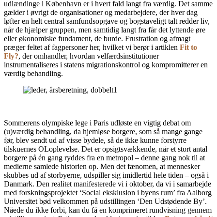
udlændinge i København er i hvert fald langt fra værdig. Det samme
gælder i øvrigt de organisationer og medarbejdere, der hver dag
løfter en helt cen­tral samfundsopgave og bogstaveligt talt redder liv,
når de hjælper gruppen, men samtidig langt fra får det lyttende øre
eller økonomiske funda­ment, de burde. Frustration og afmagt
præger feltet af fagpersoner her, hvilket vi berør i artiklen
Fit to
Fly?
, der omhandler, hvordan velfærdsinstitutioner
instrumentaliseres i sta­tens migrationskontrol og kompromitterer en
værdig behandling.
Sommerens olympiske lege i Paris udløste en vigtig debat om
(u)værdig behandling, da hjemløse borgere, som så mange gange
før, blev sendt ud af visse bydele, så de ikke kunne forstyrre
tilskuernes OL­oplevelse. Det er op­sigtsvækkende, når et stort antal
borgere på én gang ryddes fra en metropol – denne gang nok til at
medierne samlede historien op. Men det fænomen, at mennesker
skubbes ud af storby­erne, udspiller sig imidlertid hele tiden – også i
Danmark. Den realitet manifesterede vi i okto­ber, da vi i samarbejde
med forskningsprojek­tet ‘Social eksklusion i byens rum’ fra Aalborg
Universitet bød velkommen på udstillingen ‘Den Udstødende By’.
Nåede du ikke forbi, kan du få en komprimeret rundvisning gennem