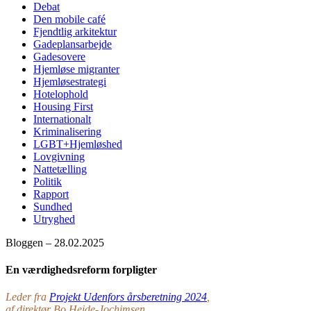
Debat
Den mobile café
Fjendtlig arkitektur
Gadeplansarbejde
Gadesovere
Hjemløse migranter
Hjemløsestrategi
Hotelophold
Housing First
Internationalt
Kriminalisering
LGBT+Hjemløshed
Lovgivning
Nattetælling
Politik
Rapport
Sundhed
Utryghed
Bloggen – 28.02.2025
En værdighedsreform forpligter
Leder fra
Projekt Udenfors årsberetning 2024
,
af direktør Bo Heide-Jochimsen