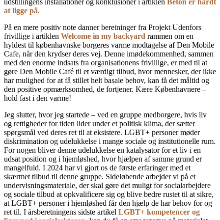
udstillingens installationer og konklusioner i artiklen
Beton er hårdt
at ligge på
.
På en mere positiv note danner beretninger fra Projekt Udenfors
frivillige i artiklen
Welcome in my backyard
rammen om en
hyldest til kø­benhavnske borgeres varme modtagelse af Den Mobile
Cafe, når den krydser deres vej. Denne imødekommenhed, sammen
med den enorme indsats fra organisationens frivillige, er med til at
gøre Den Mobile Café til et værdigt tilbud, hvor mennesker, der ikke
har mulighed for at få stillet helt basale behov, kan få det måltid og
den positive opmærksomhed, de fortjener. Kære Københavnere –
hold fast i den varme!
Jeg slutter, hvor jeg startede – ved en gruppe medborgere, hvis liv
og rettigheder for ti­den lider under et politisk klima, der sætter
spørgsmål ved deres ret til at eksistere. LGBT+ personer møder
diskrimination og udelukkel­se i mange sociale og institutionelle rum.
For nogen bliver denne udelukkelse en katalysator for et liv i en
udsat position og i hjemløshed, hvor hjælpen af samme grund er
mangelfuld. I 2024 har vi gjort os de første erfaringer med et
skærmet tilbud til denne gruppe. Sideløbende arbejder vi på et
undervisningsmateriale, der skal gøre det muligt for socialarbejdere
og sociale tilbud at opkvalificere sig og blive bedre rustet til at sikre,
at LGBT+ personer i hjemløshed får den hjælp de har behov for og
ret til. I årsberetningens sidste artikel
LGBT+ kompetencer og