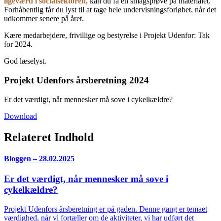
ligeværd i socialsektoren
, kan du få en smagsprøve på materialet.
Forhåbentlig får du lyst til at tage hele undervisningsforløbet, når det
udkommer senere på året.
Kære medarbejdere, frivillige og bestyrelse i Projekt Udenfor: Tak
for 2024.
God læselyst.
Projekt Udenfors årsberetning 2024
Er det værdigt, når mennesker må sove i cykelkældre?
Download
Relateret Indhold
Bloggen – 28.02.2025
Er det værdigt, når mennesker må sove i
cykelkældre?
Projekt Udenfors årsberetning er på gaden. Denne gang er temaet
værdighed, når vi fortæller om de aktiviteter, vi har udført det