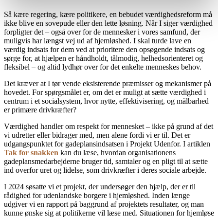
Så kære regering, kære politikere, en bebudet værdighedsreform må
ikke blive en sovepude eller den lette løsning. Når I siger værdighed
forpligter det – også over for de mennesker i vores samfund, der
muligvis har længst vej ud af hjemløshed. I skal turde lave en
værdig ind­sats for dem ved at prioritere den opsøgende indsats og
sørge for, at hjælpen er håndholdt, tålmodig, helhedsorienteret og
fleksibel – og altid lydhør over for det enkelte menneskes behov.
Det kræver at I tør vende eksisterende præ­misser og mekanismer på
hovedet. For spørgs­målet er, om det er muligt at sætte værdighed i
centrum i et socialsystem, hvor nytte, effektivi­sering, og målbarhed
er primære drivkræfter?
Værdighed handler om respekt for mennesket – ikke på grund af det
vi udretter eller bidrager med, men alene fordi vi er til. Det er
udgangs­punktet for gadeplansindsatsen i Projekt Udenfor. I artiklen
Tak for snakken
kan du læse, hvordan organisationens
gadeplansmed­arbejderne bruger tid, samtaler og en pligt til at sætte
ind overfor uret og lidelse, som drivkræf­ter i deres sociale arbejde.
I 2024 søsatte vi et projekt, der undersøger den hjælp, der er til
rådighed for udenlandske borgere i hjemløshed. Inden længe
udgiver vi en rapport på baggrund af projektets resultater, og man
kunne ønske sig at politikerne vil læse med. Situationen for hjemløse