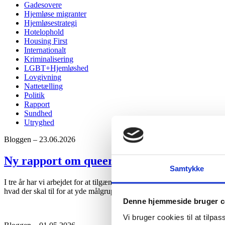
Gadesovere
Hjemløse migranter
Hjemløsestrategi
Hotelophold
Housing First
Internationalt
Kriminalisering
LGBT+Hjemløshed
Lovgivning
Nattetælling
Politik
Rapport
Sundhed
Utryghed
Bloggen – 23.06.2026
Ny rapport om queerkompetent socialt arb
Samtykke
I tre år har vi arbejdet for at tilgængeliggøre relevant og kvalificere
hvad der skal til for at yde målgruppen relevant og kvalificeret støtt
Denne hjemmeside bruger c
Vi bruger cookies til at tilpas