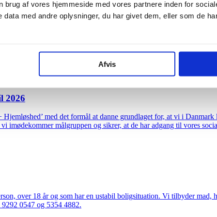
n brug af vores hjemmeside med vores partnere inden for social
 data med andre oplysninger, du har givet dem, eller som de har 
al work, we have to be honest about what we are really talking about. 
king about who gets recognised as fully human inside the systems that a
Afvis
il 2026
T+ Hjemløshed’ med det formål at danne grundlaget for, at vi i Danmar
 vi imødekommer målgruppen og sikrer, at de har adgang til vores social
, over 18 år og som har en ustabil boligsituation. Vi tilbyder mad, hv
hv. 9292 0547 og 5354 4882.