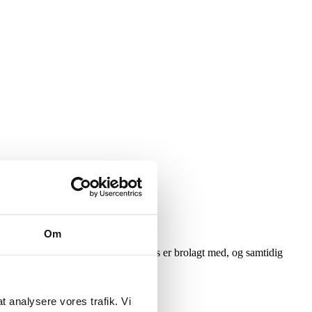
Om
mløse queerpersoners udstødelsesproces er brolagt med, og samtidig
petent socialt arbejde".
 at analysere vores trafik. Vi