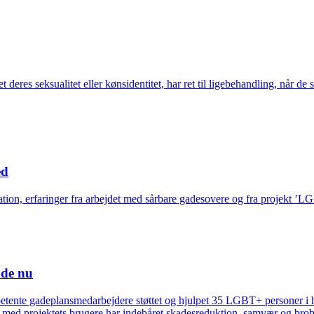
t deres seksualitet eller kønsidentitet, har ret til ligebehandling, når 
ed
sation, erfaringer fra arbejdet med sårbare gadesovere og fra projekt 
nde nu
petente gadeplansmedarbejdere støttet og hjulpet 35 LGBT+ personer i
t med projektets brugere har indebåret skadesreduktion, samvær og b