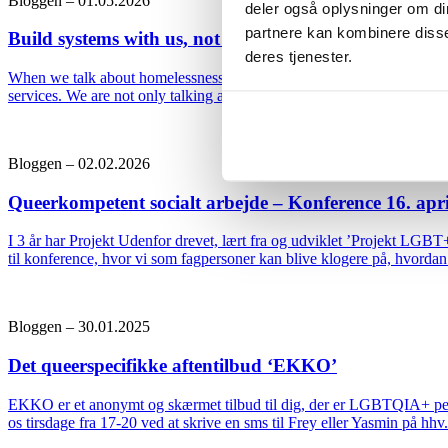
Bloggen – 01.05.2026
deler også oplysninger om di
partnere kan kombinere disse
Build systems with us, not around us
deres tjenester.
When we talk about homelessness, social vulnerability, and queer soci
services. We are not only talking about emergency support. We are tal
Bloggen – 02.02.2026
Queerkompetent socialt arbejde – Konference 16. apr
I 3 år har Projekt Udenfor drevet, lært fra og udviklet ’Projekt LGB
til konference, hvor vi som fagpersoner kan blive klogere på, hvordan
Bloggen – 30.01.2025
Det queerspecifikke aftentilbud ‘EKKO’
EKKO er et anonymt og skærmet tilbud til dig, der er LGBTQIA+ person
os tirsdage fra 17-20 ved at skrive en sms til Frey eller Yasmin på h