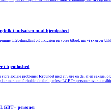
agfolk i indsatsen mod hjemløshed
fremme ligebehandling og inklusion på vores tilbud, når vi skærper bli
 i hjemløshed
e store sociale problemer forbundet med at være en del af en seksuel 
g lær mere om forholdende for hjemløse LGBT+ personer over et målti
se LGBT+ personer