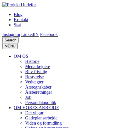
Blog
Kontakt
Støt
Instagram
LinkedIN
Facebook
Search
MENU
OM OS
Historie
Medarbejdere
Bliv frivillig
Bestyrelse
Vedtægter
Årsregnskaber
Årsberetninger
Job
Persondatapolitik
OM VORES ARBEJDE
Det vi gør
Gadeplansarbejde
Viden og formidling