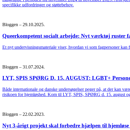
specifikke udfordringer og støttebehov.
Bloggen – 29.10.2025.
Queerkompetent socialt arbejde: Nyt værktøj ruster f
Et nyt undervisningsmateriale viser, hvordan vi som fagpersoner kan 
Bloggen – 31.07.2024.
LYT, SPIS SPØRG D. 15. AUGUST: LGBT+ Personer
Både internationale og danske undersøgelser peger på, at der kan vær
risikoen for hjemløshed. Kom til LYT, SPIS, SPØRG d. 15. august o
Bloggen – 22.02.2023.
Nyt 3-årigt projekt skal forbedre hjælpen til hjemlø