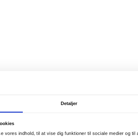
ejde
Detaljer
t støtte til LGBT+ personer i hjemløshed. Arbejdet har vist os, hvad hje
e. Nu udgiver vi en rapport, der beskriver vores erfaringer med "Queerkom
ookies
se vores indhold, til at vise dig funktioner til sociale medier og til