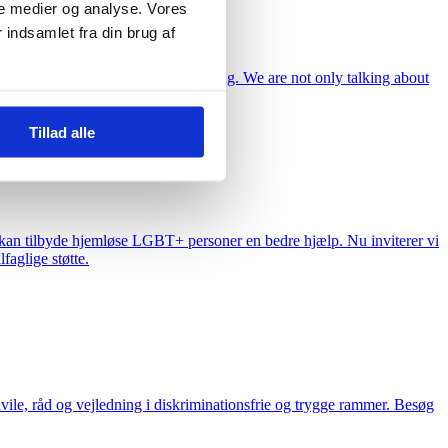
e medier og analyse. Vores
indsamlet fra din brug af
We are not only talking about housing. We are not only talking about
re supposed to protect us.
Tillad alle
k kan tilbyde hjemløse LGBT+ personer en bedre hjælp. Nu inviterer vi
faglige støtte.
ile, råd og vejledning i diskriminationsfrie og trygge rammer. Besøg