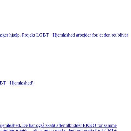
de søger hjælp. Projekt LGBT+ Hjemløshed arbejder for, at den ret bliver
’LGBT+ Hjemløshed’.
 hjemløshed. De har også skabt aftentilbuddet EKKO for samme
robygningsarbejde – alt sammen med viden om og øje for LGBT+