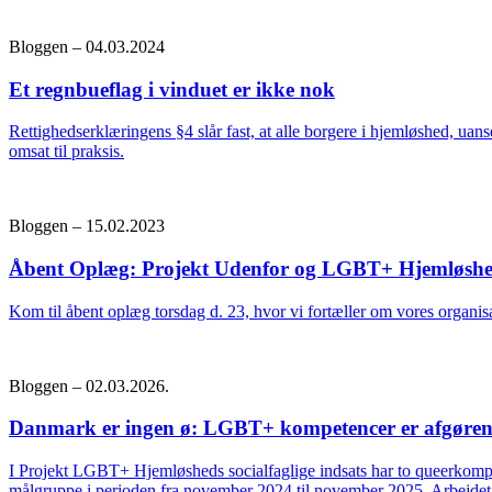
Bloggen – 04.03.2024
Et regnbueflag i vinduet er ikke nok
Rettighedserklæringens §4 slår fast, at alle borgere i hjemløshed, uanse
omsat til praksis.
Bloggen – 15.02.2023
Åbent Oplæg: Projekt Udenfor og LGBT+ Hjemløsh
Kom til åbent oplæg torsdag d. 23, hvor vi fortæller om vores organi
Bloggen – 02.03.2026.
Danmark er ingen ø: LGBT+ kompetencer er afgøre
I Projekt LGBT+ Hjemløsheds socialfaglige indsats har to queerkom
målgruppe i perioden fra november 2024 til november 2025. Arbejde