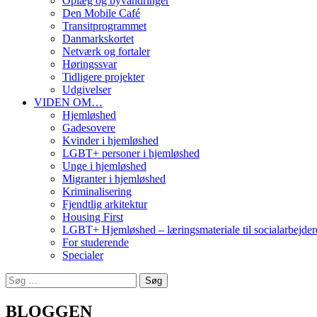
Oplæg og byvandringer
Den Mobile Café
Transitprogrammet
Danmarkskortet
Netværk og fortaler
Høringssvar
Tidligere projekter
Udgivelser
VIDEN OM…
Hjemløshed
Gadesovere
Kvinder i hjemløshed
LGBT+ personer i hjemløshed
Unge i hjemløshed
Migranter i hjemløshed
Kriminalisering
Fjendtlig arkitektur
Housing First
LGBT+ Hjemløshed – læringsmateriale til socialarbejder
For studerende
Specialer
Søg
efter:
BLOGGEN