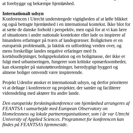
at forebygge og bekæmpe hjemløshed.
Internationalt udsyn
Konferencen i Utrecht understregede vigtigheden af at løfte blikket
og også betragte hjemløshed i en international kontekst. Ikke blot for
at sætte de danske forhold i perspektiv, men også for at vi kan lære
af situationen i andre nationale kontekster eller lade os inspirere af
hinandens erfaringer på tværs af landegrænser. Boligkrisen er en
europæisk problematik, ja faktisk en udfordring verden over, og
mens forskellige landes negative erfaringer med fx
kortidsudlejninger, boligspekulation og en boligmasse, der ikke er
fulgt med urbaniseringen, fungerer som kritiske opmærksomheder,
kan eksempler på statsstøtteordninger, bæredygtigt byggeri og
almene boliger omvendt være inspirerende.
Projekt Udenfor ønsker et internationalt udsyn, og derfor prioriterer
vi at deltage i konferencer og projekter, der samler og faciliterer
vidensdeling med aktører fra andre lande.
Den europæiske forskningskonference om hjemløshed arrangeres af
FEANTSA i samarbejde med European Observatory on
Homelessness og lokale partnerorganisationer, som i år var Utrecht
University of Applied Sciences. Programmet for konferencen kan
findes på FEANTSA’s hjemmeside.