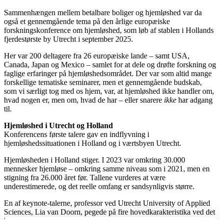
Sammenhængen mellem betalbare boliger og hjemløshed var da
også et gennemgående tema på den årlige europæiske
forskningskonference om hjemløshed, som løb af stablen i Hollands
fjerdestørste by Utrecht i september 2025.
Her var 200 deltagere fra 26 europæiske lande – samt USA,
Canada, Japan og Mexico – samlet for at dele og drøfte forskning og
faglige erfaringer på hjemløshedsområdet. Der var som altid mange
forskellige tematiske seminarer, men et gennemgående budskab,
som vi særligt tog med os hjem, var, at hjemløshed ikke handler om,
hvad nogen er, men om, hvad de har – eller snarere
ikke
har adgang
til.
Hjemløshed i Utrecht og Holland
Konferencens første talere gav en indflyvning i
hjemløshedssituationen i Holland og i værtsbyen Utrecht.
Hjemløsheden i Holland stiger. I 2023 var omkring 30.000
mennesker hjemløse – omkring samme niveau som i 2021, men en
stigning fra 26.000 året før. Tallene vurderes at være
underestimerede, og det reelle omfang er sandsynligvis større.
En af keynote-talerne, professor ved Utrecht University of Applied
Sciences, Lia van Doorn, pegede på fire hovedkarakteristika ved det