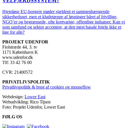
VELFÆRDSSYSTEM?
Hjemløse EU-borgere møder sjældent et sammenhængende
sikkerhedsnet, men et kludetæppe af løsninger båret af frivillige,
NGO’er og begrænsede, ofte kortvarige, offentlige indsatser. Kan vi
som samfund og sektor acceptere, at den mest basale hjælp ikke er
lige for alle?
PROJEKT UDENFOR
Fiolstræde 44, 3. tv
1171 København K
www.udenfor.dk
Tlf: 33 42 76 00
CVR: 21400572
PRIVATLIVSPOLITIK
Privatlivspolitik & brug af cookies og mouseflow
Webdesign:
Lower East
Webudvikling: Rico Tijsen
Foto: Projekt Udenfor, Lower East
FØLG OS