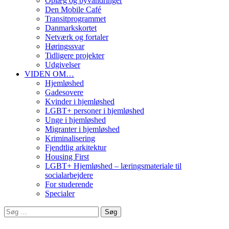
Oplæg og byvandringer
Den Mobile Café
Transitprogrammet
Danmarkskortet
Netværk og fortaler
Høringssvar
Tidligere projekter
Udgivelser
VIDEN OM…
Hjemløshed
Gadesovere
Kvinder i hjemløshed
LGBT+ personer i hjemløshed
Unge i hjemløshed
Migranter i hjemløshed
Kriminalisering
Fjendtlig arkitektur
Housing First
LGBT+ Hjemløshed – læringsmateriale til
socialarbejdere
For studerende
Specialer
Søg
efter: