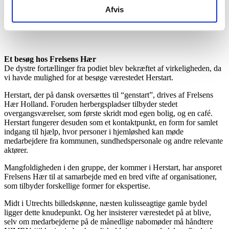
økonomisk tilgængelige for hele befolkningen.
Afvis
Et besøg hos Frelsens Hær
De dystre fortællinger fra podiet blev bekræftet af virkeligheden, da
vi havde mulighed for at besøge værestedet Herstart.
Herstart, der på dansk oversættes til “genstart”, drives af Frelsens
Hær Holland. Foruden herbergspladser tilbyder stedet
overgangsværelser, som første skridt mod egen bolig, og en café.
Herstart fungerer desuden som et kontaktpunkt, en form for samlet
indgang til hjælp, hvor personer i hjemløshed kan møde
medarbejdere fra kommunen, sundhedspersonale og andre relevante
aktører.
Mangfoldigheden i den gruppe, der kommer i Herstart, har ansporet
Frelsens Hær til at samarbejde med en bred vifte af organisationer,
som tilbyder forskellige former for ekspertise.
Midt i Utrechts billedskønne, næsten kulisseagtige gamle bydel
ligger dette knudepunkt. Og her insisterer værestedet på at blive,
selv om medarbejderne på de månedlige nabomøder må håndtere