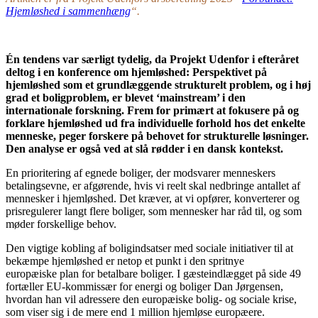
Hjemløshed i sammenhæng
“.
Én tendens var særligt tydelig, da Projekt Udenfor i efteråret
deltog i en konference om hjemløshed: Perspektivet på
hjemløshed som et grundlæggende strukturelt problem, og i høj
grad et boligproblem, er blevet ‘mainstream’ i den
internationale forskning. Frem for primært at fokusere på og
forklare hjemløshed ud fra individuelle forhold hos det enkelte
menneske, peger forskere på behovet for strukturelle løsninger.
Den analyse er også ved at slå rødder i en dansk kontekst.
En prioritering af egnede boliger, der modsvarer menneskers
betalingsevne, er afgørende, hvis vi reelt skal nedbringe antallet af
mennesker i hjemløshed. Det kræver, at vi opfører, konverterer og
prisregulerer langt flere boliger, som mennesker har råd til, og som
møder forskellige behov.
Den vigtige kobling af boligindsatser med sociale initiativer til at
bekæmpe hjemløshed er netop et punkt i den spritnye
europæiske
plan for betalbare boliger. I gæsteindlægget på side 49
fortæller EU-kommissær for energi og boliger Dan Jørgensen,
hvordan han vil adressere den europæiske bolig- og sociale krise,
som viser sig i de mere end 1 million hjemløse europæere.