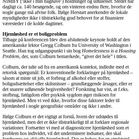
NIMBY (‘ikke i min baghave’) holdninger og udtalelser. Stedet har
dagligt ca. 140 besøgende, og om vinteren endnu flere, hvorfor de
nogle gange må afvise folk. Ifølge Herstart anerkender de lokale
myndigheder ikke i tilstrækkelig grad behovet for at finansiere
væresteder i de kolde dagtimer.
Hjemløshed er et boligproblem
Tilbage på konferencen blev den afsluttende keynote holdt af den
amerikanske lektor Gregg Colburn fra University of Washington i
Seattle. Han tog udgangspunkt i sin bog
Homelessness is a Housing
Problem
, der, som Colburn bemærkede, “giver det hele” i titlen.
Colburn, der talte ud fra en amerikansk kontekst, indledte med et
retorisk spørgsmål: Er konventionelle forklaringer på hjemløshed –
såsom at miste sit job, et forbrug af alkohol eller stoffer,
boligudsættelser eller skilsmisser – grundlæggende årsager, eller er
det snarere udløsende begivenheder? Forskning har vist, at f.eks.
stofbrug, fattigdom eller psykisk sygdom øger risikoen for
hjemløshed. Men vi ved ikke, hvorfor disse faktorer leder til
hjemløshed i nogle geografiske områder og ikke i andre.
Ifølge Colburn er det vigtigt at forstå, hvem der udstødes til
hjemløshed, men det er ikke tilstrækkeligt til at forklare regionale
variationer. Fortsætter vi med at diagnosticere hjemløshed som et
problem hos individet, vil det underminere indsatser, der skal
forebygge og afskaffe hjemløshed. Der er behov for en strukturel