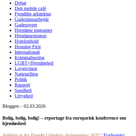
Debat
Den mobile café
Fjendtlig arkitektur
Gadeplansarbejde
Gadesovere
Hjemløse migranter
Hjemløsestrategi
Hotelophold
Housing First
Internationalt
Kriminalisering
LGBT+Hjemløshed
Lovgivning
Nattetælling
Politik
Rapport
Sundhed
Utryghed
Bloggen – 02.03.2026
Bolig, bolig, bolig! – reportage fra europæisk konference om
hjemløshed
Artiklen er fra Projekt Udenfors årsberetning 2025 “
Forbundet: