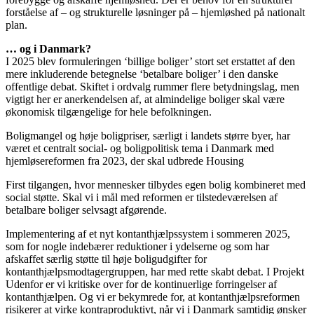
forståelse af – og strukturelle løsninger på – hjemløshed på nationalt
plan.
… og i Danmark?
I 2025 blev formuleringen ‘billige boliger’ stort set erstattet af den
mere inkluderende betegnelse ‘betalbare boliger’ i den danske
offentlige debat. Skiftet i ordvalg rummer flere betydningslag, men
vigtigt her er anerkendelsen af, at almindelige boliger skal være
økonomisk tilgængelige for hele befolkningen.
Boligmangel og høje boligpriser, særligt i landets større byer, har
været et centralt social- og boligpolitisk tema i Danmark med
hjemløsereformen fra 2023, der skal udbrede Housing
First tilgangen, hvor mennesker tilbydes egen bolig kombineret med
social støtte. Skal vi i mål med reformen er tilstedeværelsen af
betalbare boliger selvsagt afgørende.
Implementering af et nyt kontanthjælpssystem i sommeren 2025,
som for nogle indebærer reduktioner i ydelserne og som har
afskaffet særlig støtte til høje boligudgifter for
kontanthjælpsmodtagergruppen, har med rette skabt debat. I Projekt
Udenfor er vi kritiske over for de kontinuerlige forringelser af
kontanthjælpen. Og vi er bekymrede for, at kontanthjælpsreformen
risikerer at virke kontraproduktivt, når vi i Danmark samtidig ønsker