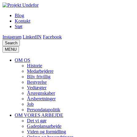
Blog
Kontakt
Støt
Instagram
LinkedIN
Facebook
Search
MENU
OM OS
Historie
Medarbejdere
Bliv frivillig
Bestyrelse
Vedtægter
Årsregnskaber
Årsberetninger
Job
Persondatapolitik
OM VORES ARBEJDE
Det vi gør
Gadeplansarbejde
Viden og formidling